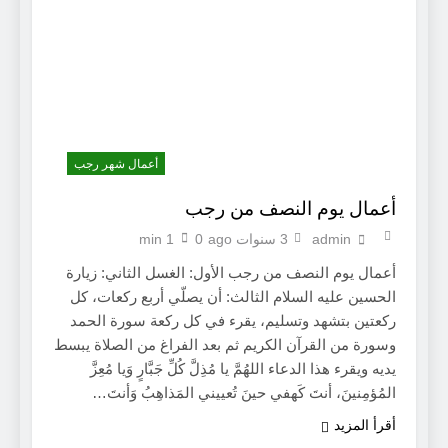
أعمال شهر رجب
أعمال يوم النصف من رجب
admin
3 سنوات ago
0
1 min
أعمال يوم النصف من رجب الأول: الغسل الثاني: زيارة
الحسين عليه السلام الثالث: أن يصلّي أربع ركعات، كل
ركعتين بتشهد وتسليم، يقرء في كل ركعة سورة الحمد
وسورة من القرآن الكريم ثم بعد الفراغ من الصلاة يبسط
يديه ويقرء هذا الدعاء اللهُمَّ يا مُذِلَّ كُلِّ جَبَّارٍ وَيا مُعِزَّ
المُؤمِنينَ، أنتَ كَهفي حينَ تُعييني المَذاهِبُ وَأنتَ…
أقرأ المزيد