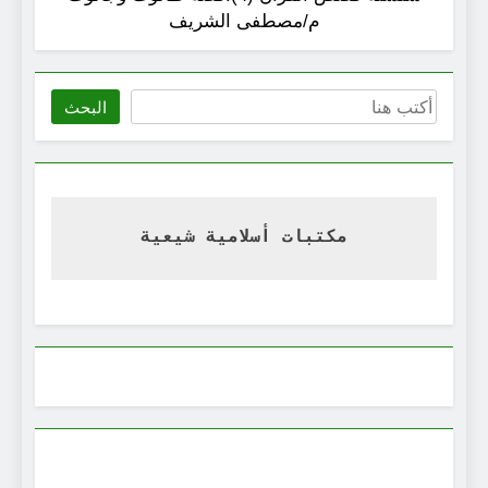
م/مصطفى الشريف
البحث
البحث
مكتبات أسلامية شيعية