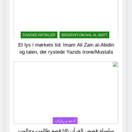
DANSKE ARTIKLER
BIOGRAFI OM AHL AL-BAYT
Et lys i mørkets tid: Imam Ali Zain al-Abidin
og talen, der rystede Yazids trone/Mustafa
AL.Shareef
أدعية و زيارات
سلسلة قصص القرآن (4):قصة طالوت وجالوت