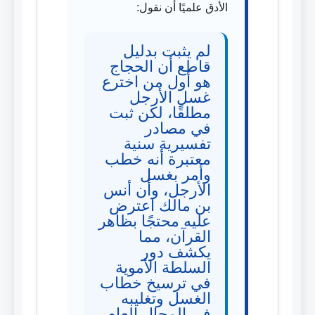
الأدق علميًا أن نقول:
لم يثبت بدليل
قاطع أن الحجاج
هو أول من اخترع
غسل الأرجل
مطلقًا، لكن ثبت
في مصادر
تفسيرية سنية
معتبرة أنه خطب
وأمر بغسل
الأرجل، وأن أنس
بن مالك اعترض
عليه محتجًا بظاهر
القرآن، مما
يكشف دور
السلطة الأموية
في ترسيخ خطاب
الغسل وتغليبه
في المجال العام.