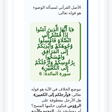
الأصل القرآني لمسألة الوضوء
هو قوله تعالى:
﴿يَا أَيُّهَا الَّذِينَ آمَنُوا
إِذَا قُمْتُمْ إِلَى
الصَّلَاةِ فَاغْسِلُوا
وُجُوهَكُمْ وَأَيْدِيَكُمْ
إِلَى الْمَرَافِقِ
وَامْسَحُوا
بِرُءُوسِكُمْ وَأَرْجُلَكُمْ
إِلَى الْكَعْبَيْنِ﴾
سورة المائدة: 6
موضع الخلاف في الآية هو قوله
تعالى:
﴿وأرجلكم إلى الكعبين﴾
.
هل الأرجل معطوفة على
الرؤوس
فيكون حكمها المسح؟
أم معطوفة على
الوجوه والأيدي