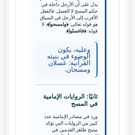
يدل على أن الأرجل داخلة في
حكم المسح لا الغسل. فالفعل
الأقرب إلى الأرجل في السياق
هو قوله تعالى:
﴿وامسحوا﴾
، لا
قوله:
﴿فاغسلوا﴾
.
وعليه، يكون
الوضوء في بنيته
القرآنية: غسلان
ومسحان.
ثانيًا: الروايات الإمامية
في المسح
ورد في مصادر الإمامية عدد
كبير من الروايات التي تؤكد
مسح ظاهر القدمين في