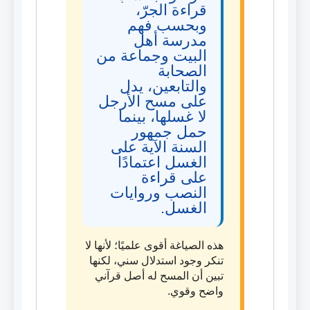
قراءة الجرّ،
وبحسب فهم
مدرسة أهل
البيت وجماعة من
الصحابة
والتابعين، يدل
على مسح الأرجل
لا غسلها، بينما
حمل جمهور
السنة الآية على
الغسل اعتمادًا
على قراءة
النصب وروايات
الغسل.
هذه الصياغة أقوى علميًا؛ لأنها لا
تنكر وجود استدلال سني، لكنها
تبين أن المسح له أصل قرآني
واضح وقوي.