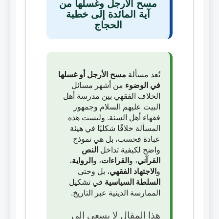
مسح الأرجل وغسلها من
آية المائدة إلى خطبة
الحجاج
تُعد مسألة
مسح الأرجل أو غسلها
في الوضوء
من أشهر مسائل
الخلاف الفقهي بين مدرسة أهل
البيت عليهم السلام وجمهور
فقهاء أهل السنة. وليست هذه
المسألة خلافًا شكليًا في هيئة
عبادة فحسب، بل هي نموذج
واضح لكيفية تداخل
النص
القرآني
، و
القراءات
، و
الرواية
،
و
الاجتهاد الفقهي
، بل وحتى
السلطة السياسية
في تشكيل
الممارسة الدينية عبر التاريخ.
هذا المقال لا يسعى إلى