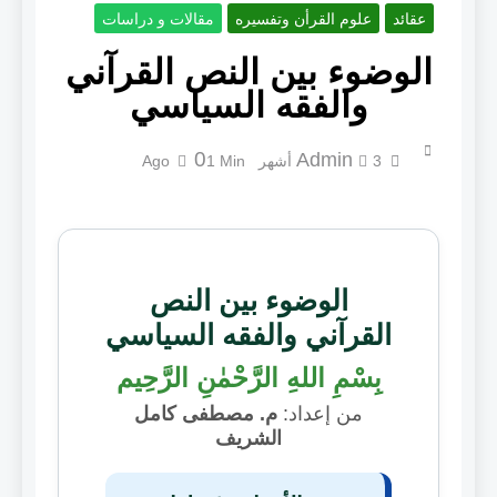
عقائد
علوم القرأن وتفسيره
مقالات و دراسات
الوضوء بين النص القرآني
والفقه السياسي
0
Admin
3 أشهر Ago
1 Min
الوضوء بين النص
القرآني والفقه السياسي
بِسْمِ اللهِ الرَّحْمٰنِ الرَّحِيم
من إعداد:
م. مصطفى كامل
الشريف