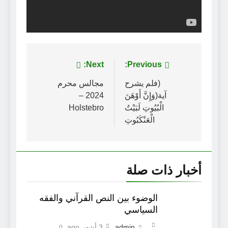
تصفّح
Previous:
Next:
المقالات
(فلم يشرح
مجالس محرم
آية(وَإِنَّ أَوْهَنَ
2024 –
الْبُيُوتِ لَبَيْتُ
Holstebro
الْعَنْكَبُوتِ
أخبار ذات صلة
الوضوء بين النص القرآني والفقه
السياسي
admin
3 أشهر ago
0