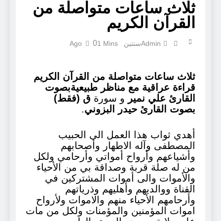
ثلاث ساعات متواصلة من
القرآن الكريم
0
Admin
سنتين Ago
1 Mins
ثلاث ساعات متواصلة من القرآن الكريم
قراءة عراقية مع مناظر طبيعيةبصوت
القارئ علي نمير
و سورة
ق (فقط)
بصوت القارئ حيدر البزوني
.
أهدي ثواب هذا العمل الى الحبيب
المصطفى وآله الاطهار وأصحابهم
وأشياعهم وأرواح أمواتي وأرحامي ولكل
من له صلة قربة وصداقة بي من الأحياء
والأموات والى أموات المشتركين في
القناة ووالديهم وأهليهم وذرياتهم
وأرحامهم الأحياء منهم والاموات ولأرواح
اموات المؤمنين والمؤمنات ولكل من مات