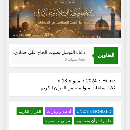
S
دعاء التوسل بصوت الحاج علي حمادي
العناوين
3 سنوات Ago
Home
2024
مايو
18
ثلاث ساعات متواصلة من القرآن الكريم
UNCATEGORIZED
أدعية و زيارات
القرأن الكريم
علوم القرأن وتفسيره
مرئي ومسموع