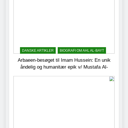
DANSKE ARTIKLER
BIOGRAFI OM AHL AL-BAYT
Arbaeen-besøget til Imam Hussein: En unik
åndelig og humanitær epik v/ Mustafa Al-
Shareef